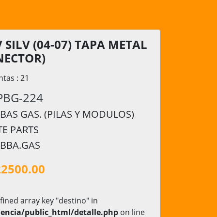
 SILV (04-07) TAPA METAL
NECTOR)
ntas : 21
PBG-224
AS GAS. (PILAS Y MODULOS)
TE PARTS
 BBA.GAS
22500.00
fined array key "destino" in
encia/public_html/detalle.php
on line