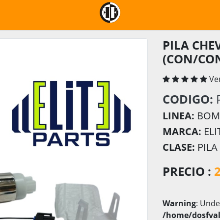
PILA CHEV
(CON/CO
Ve
CODIGO:
LINEA:
BOMB
MARCA:
ELI
CLASE:
PILA
PRECIO :
Warning
: Unde
/home/dosfval