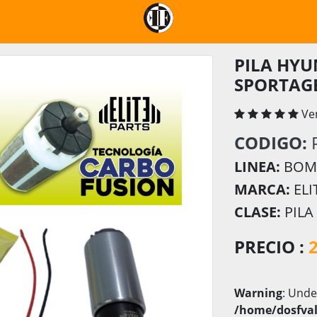
PILA HYU
SPORTAGE
Ve
CODIGO:
LINEA:
BOMB
MARCA:
ELI
CLASE:
PILA
PRECIO :
Warning
: Unde
/home/dosfval