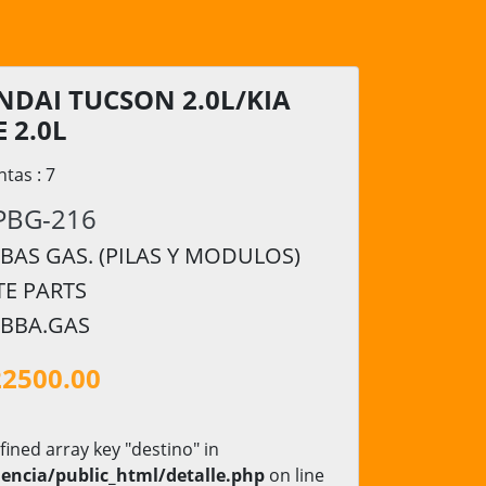
NDAI TUCSON 2.0L/KIA
 2.0L
ntas : 7
PBG-216
AS GAS. (PILAS Y MODULOS)
TE PARTS
 BBA.GAS
22500.00
fined array key "destino" in
encia/public_html/detalle.php
on line