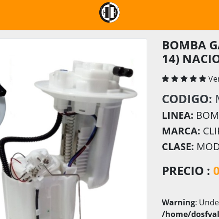
BOMBA GA
14) NACI
Ve
CODIGO:
LINEA:
BOMB
MARCA:
CLI
CLASE:
MOD
PRECIO :
Warning
: Unde
/home/dosfval