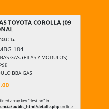
S TOYOTA COROLLA (09-
ONAL
ntas : 12
MBG-184
AS GAS. (PILAS Y MODULOS)
PSE
ULO BBA.GAS
0.00
fined array key "destino" in
encia/public_html/detalle.php
on line