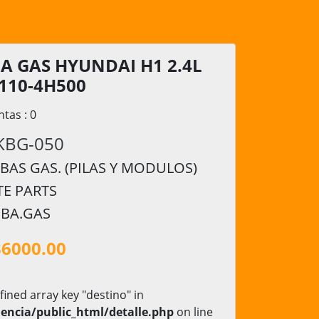
A GAS HYUNDAI H1 2.4L
1110-4H500
ntas : 0
KBG-050
AS GAS. (PILAS Y MODULOS)
TE PARTS
BBA.GAS
36000.00
fined array key "destino" in
encia/public_html/detalle.php
on line