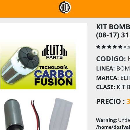
KIT BOMB
(08-17) 3
Ve
CODIGO:
LINEA:
BOMB
MARCA:
ELI
CLASE:
KIT 
PRECIO :
Warning
: Unde
/home/dosfval