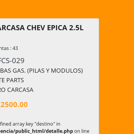
ARCASA CHEV EPICA 2.5L
ntas : 43
FCS-029
AS GAS. (PILAS Y MODULOS)
TE PARTS
RO CARCASA
22500.00
fined array key "destino" in
encia/public_html/detalle.php
on line