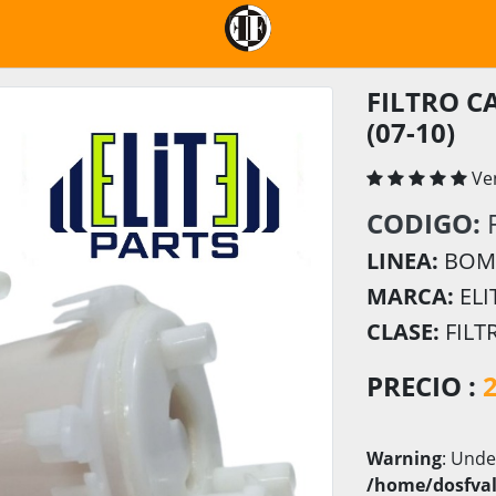
FILTRO C
(07-10)
Ve
CODIGO:
LINEA:
BOMB
MARCA:
ELI
CLASE:
FILT
PRECIO :
Warning
: Unde
/home/dosfval