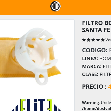
FILTRO 
SANTA FE 
Ve
CODIGO:
LINEA:
BOMB
MARCA:
ELI
CLASE:
FILT
PRECIO :
Warning
: Unde
/home/dosfval