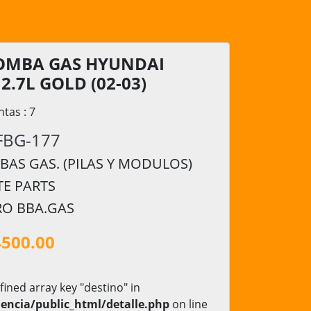
BOMBA GAS HYUNDAI
2.7L GOLD (02-03)
ntas : 7
FBG-177
AS GAS. (PILAS Y MODULOS)
TE PARTS
RO BBA.GAS
4500.00
fined array key "destino" in
encia/public_html/detalle.php
on line