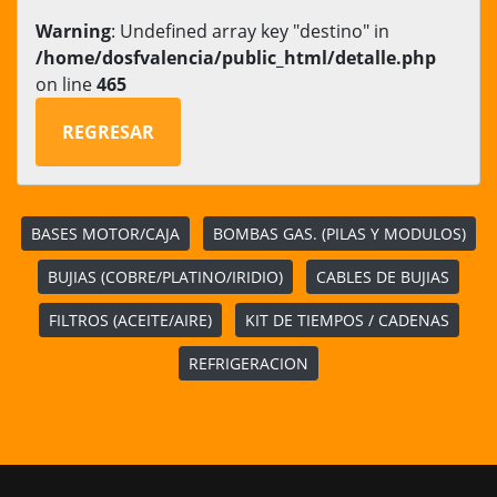
Warning
: Undefined array key "destino" in
/home/dosfvalencia/public_html/detalle.php
on line
465
REGRESAR
BASES MOTOR/CAJA
BOMBAS GAS. (PILAS Y MODULOS)
BUJIAS (COBRE/PLATINO/IRIDIO)
CABLES DE BUJIAS
FILTROS (ACEITE/AIRE)
KIT DE TIEMPOS / CADENAS
REFRIGERACION