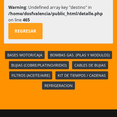
Warning
: Undefined array key "destino" in
/home/dosfvalencia/public_html/detalle.php
on line
465
REGRESAR
BASES MOTOR/CAJA
BOMBAS GAS. (PILAS Y MODULOS)
BUJIAS (COBRE/PLATINO/IRIDIO)
CABLES DE BUJIAS
FILTROS (ACEITE/AIRE)
KIT DE TIEMPOS / CADENAS
REFRIGERACION