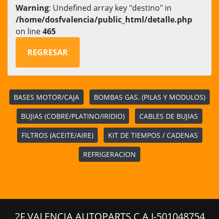
Warning
: Undefined array key "destino" in
/home/dosfvalencia/public_html/detalle.php
on line
465
REGRESAR
BASES MOTOR/CAJA
BOMBAS GAS. (PILAS Y MODULOS)
BUJIAS (COBRE/PLATINO/IRIDIO)
CABLES DE BUJIAS
FILTROS (ACEITE/AIRE)
KIT DE TIEMPOS / CADENAS
REFRIGERACION
2F VALENCIA AUTOPARTS,C.A J-501048754